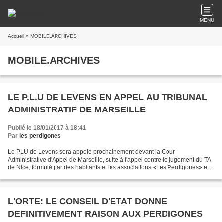
MENU
Accueil
» MOBILE.ARCHIVES
MOBILE.ARCHIVES
LE P.L.U DE LEVENS EN APPEL AU TRIBUNAL
ADMINISTRATIF DE MARSEILLE
Publié le 18/01/2017 à 18:41
Par
les perdigones
Le PLU de Levens sera appelé prochainement devant la Cour
Administrative d'Appel de Marseille, suite à l'appel contre le jugement du TA
de Nice, formulé par des habitants et les associations «Les Perdigones» et
«Fare Sud» qui pointent de nombreuses «illégalités»...
L'ORTE: LE CONSEIL D'ETAT DONNE
DEFINITIVEMENT RAISON AUX PERDIGONES