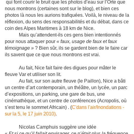
qui font courir le bruit que les photos d’eau sur l’Orte que
nous montrons (certaines sont sur le blog), et bien ces
photos là nous les aurions trafiquées. Voilà, le niveau de la
réflexion, du sens des responsabilités et du débat, dans ce
coin des Alpes Maritimes à 18 km de Nice.
Mais qu’attendent-ils ces gens bien intentionnés
pour nous attaquer pour
« faux, usage de faux et faux
témoignage »
? Bien sûr, ils se gardent bien de le faire car
ils savent que ce que nous montrons est vrai.
Au fait, Nice fait faire des digues pour mâter le
fleuve Var et utiliser son lit.
Au fait,
sur son autre fleuve (le Paillon),
Nice a bâti
un centre d’art contemporain, un théâtre, un lycée, un parc
d’expositions, un parking, une gare de bus, une
cinémathèque, et un centre de conférences (Acropolis, où
s’est tenu le sommet Africain) . (
C'dans l'air/Inondations -
sur la 5, le 17 juin 2010)
.
Nicolas Camphuis suggère une idée
«
Et si ce qu’il fallait envisager, ce n’était plus la fréquence