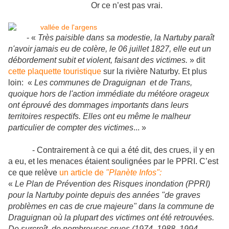
Or ce n’est pas vrai.
- «
Très paisible dans sa modestie, la Nartuby paraît
n'avoir jamais eu de colère, le 06 juillet 1827, elle eut un
débordement subit et violent, faisant des victimes.
» dit
cette plaquette touristique
sur la rivière Naturby. Et plus
loin: «
Les communes de Draguignan et de Trans,
quoique hors de l'action immédiate du météore orageux
ont éprouvé des dommages importants dans leurs
territoires respectifs. Elles ont eu même le malheur
particulier de compter des victimes
... »
- Contrairement à ce qui a été dit, des crues, il y en
a eu, et les menaces étaient soulignées par le PPRI. C’est
ce que relève
un article de
"Planète Infos":
«
Le Plan de Prévention des Risques inondation (PPRI)
pour la Nartuby pointe depuis des années "de graves
problèmes en cas de crue majeure" dans la commune de
Draguignan où la plupart des victimes ont été retrouvées.
De surcroît, de nombreuses crues (1974, 1988, 1994,