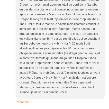
Dragon, un méchant dragon qui était au bord de la Nartuby
en bas dans la plaine et qui pouvait nous manger si on s'en
approchait. il reste<br /> encore un lieu dit qui porte le nom de
Dragon le long de la Nartuby (en dessous de l'hopital).<br />
<br /> <br /> tout le monde le savait, mais l'homme étant plus
intelligent que les soit-disant légendes, même pas peur du
dragon, on installe la zone artisanale, la prison, on canalise
les vallons dans les<br /> buses trop étroites qui se bouchent
au 1er débordement.<br /> <br /> <br /> 25 morts ! oui,
attention, il ne faut pas dépasser les 30 morts car on sera
obligé de fermer la zone inondée (de draguignan à Fréjus, et
la sortie d'autoroute qui mêne au golf de St Trop) tout<br />
celà fin juin ! inpensable ! donc 25 morts....<br /> <br /> <br />
interdiction de se baigner dans les rivières inondées, oui,
mais à Fréjus, no problème, c'est l'été, et les touristes arrivent
avec leurs €uros....<br /> <br /> <br /> mais rien n'a encore
changé, Draguignan a été re-inondée 3 fois depuis, et
demain ça peut recommencer, ici ou ailleurs. mais chut !
silence ! je ne vous ai rien dit...<br />
Répondre