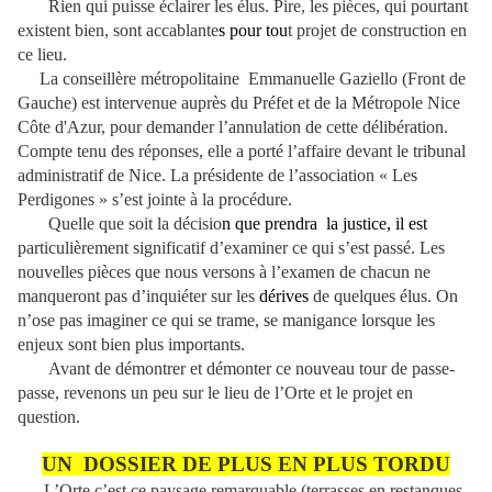
R
ien qui puisse éclairer les élus. Pire, les pièces, qui pourtant
existent bien, sont accablante
s pour tou
t projet de construction en
ce lieu.
La conseillère métropolitaine Emmanuelle Gaziello (Front de
Gauche) est intervenue auprès du Préfet et de la Métropole Nice
Côte d'Azur, pour demander l’annulation de cette délibération.
Compte tenu des réponses, elle a porté l’affaire devant le tribunal
administratif de Nice. La présidente de l’association « Les
Perdigones » s’est jointe à la procédure.
Quelle que soit la décisio
n que prendra la justice, il est
particulièrement significatif d’examiner ce qui s’est passé. Les
nouvelles pièces que nous versons à l’examen de chacun ne
manqueront pas d’inquiéter sur les
dérives
de quelques élus. On
n’ose pas imaginer ce qui se trame, se manigance lorsque les
enjeux sont bien plus importants.
Avant de démontrer et démonter ce nouveau tour de passe-
passe, revenons un peu sur le lieu de l’Orte et le projet en
question.
UN DOSSIER DE PLUS EN PLUS TORDU
L’Orte c’est ce paysage remarquable (terrasses en restanques,