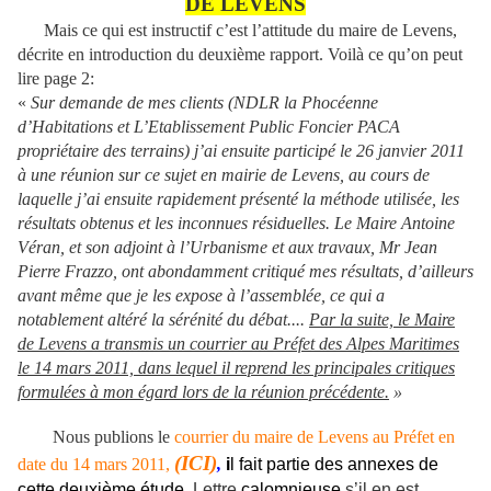
DE LEVENS
Mais ce qui est instructif c’est l’attitude du maire de Levens,
décrite en introduction du deuxième rapport. Voilà ce qu’on peut
lire page 2:
«
Sur demande de mes clients (NDLR la Phocéenne
d’Habitations et L’Etablissement Public Foncier PACA
propriétaire des terrains) j’ai ensuite participé le 26 janvier 2011
à une réunion sur ce sujet en mairie de Levens, au cours de
laquelle j’ai ensuite rapidement présenté la méthode utilisée, les
résultats obtenus et les inconnues résiduelles. Le Maire Antoine
Véran, et son adjoint à l’Urbanisme et aux travaux, Mr Jean
Pierre Frazzo, ont abondamment critiqué mes résultats, d’ailleurs
avant même que je les expose à l’assemblée, ce qui a
notablement altéré la sérénité du débat....
Par la suite, le Maire
de Levens a transmis un courrier au Préfet des Alpes Maritimes
le 14 mars 2011, dans lequel il reprend les principales critiques
formulées à mon égard lors de la réunion précédente.
»
Nous publions le
courrier du maire de Levens au Préfet en
(ICI
)
date du 14 mars 2011,
,
i
l fait partie des annexes de
cette deuxième étude.
Lettre
calomnieuse
s’il en est.