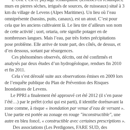
murs en pierres sèches, irrigués de sources, de ruisseaux) situé à 3
km du village de Levens (Alpes Maritimes). Un lieu où l’eau
omniprésente (bassins, puits, canaux), est un atout. C’est pour
cela que les anciens cultivaient là. Le lieu tire d’ailleurs son nom
de cette activité ; uort, ortaria, orte signifie potager en de
nombreuses langues. Mais l’eau, par très fortes précipitations
pose problème. Elle arrive de toute part, des côtés, de dessus, et
d’en dessous, sortant par résurgences.
Ces phénomènes observés, décrits, ont été confirmés et
analysés par deux études d’un hydrogéologue, rendues fin 2010
et fin 2011.
Cela s’est déroulé suite aux observations émises en 2009 lors
de l’enquête publique du Plan de Prévention des Risques
Inondations de Levens.
Le PPRI a finalement été approuvé cet été 2012 (il s’en passe
l’été…) par le préfet (celui qui est parti), il identifie dorénavant la
zone comme, à risque
« inondation par venue d’eau de versant »
.
Une partie est portée au zonage en rouge
"inconstructible"
, une
autre en bleu foncé,
« constructible avec certaines prescriptions ».
Des associations (Les Perdigones, FARE SUD, des