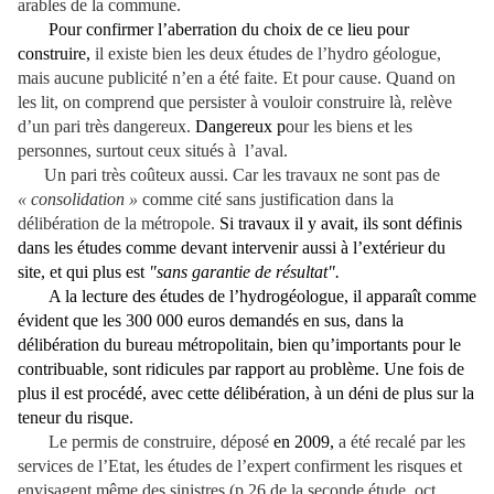
arables de la commune.
Pour confirmer l’aberration du choix de ce lieu pour
construire,
il existe bien les deux études de l’hydro géologue,
mais aucune publicité n’en a été faite. Et pour cause. Quand on
les lit, on comprend que persister à vouloir construire là, relève
d’un pari très dangereux.
Dangereux p
our les biens et les
personnes, surtout ceux situés à l’aval.
Un pari très coûteux aussi. Car les travaux ne sont pas de
« consolidation »
comme cité sans justification dans la
délibération de la métropole.
Si travaux il y avait, ils sont définis
dans
les études
co
mme devant intervenir aussi à l’extérieur du
site, et qui plus est
"sans garantie de résultat".
A la lecture des études de l’hydrogéologue, il apparaît comme
évident que les 300 000 euros demandés en sus, dans la
délibération du bureau métropolitain, bien qu’importants pour le
contribuable, sont ridicules par rapport au problème. Une fois de
plus il est procédé, avec cette délibération, à un déni de plus sur la
teneur du risque.
Le permis de construire, déposé
en 2009,
a été recalé par les
services de l’Etat, les études de l’expert confirment les risques et
envisagent même des sinistres (p 26 de la seconde étude, oct