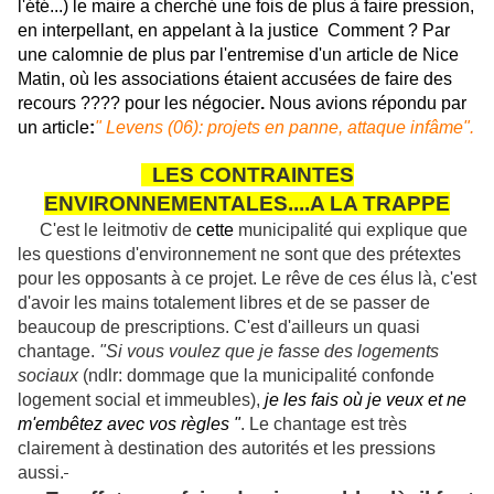
l'été...) le maire a cherché une fois de plus à faire pression,
en interpellant, en appelant à la justice Comment ? Par
une calomnie de plus par l'entremise d'
un article de Nice
Matin, où les associations étaient accusées de faire des
recours ???? pour les négocier
.
Nous avions répondu par
un article
:
" Levens (06): projets en panne, attaque infâme".
LES CONTRAINTES
ENVIRONNEMENTALES....A LA TRAPPE
C'est le leitmotiv de
cette
municipalité qui explique que
les questions d'environnement ne sont que des prétextes
pour les opposants à ce projet. Le rêve de ces élus là, c'est
d'avoir les mains totalement libres et de se passer de
beaucoup de prescriptions. C'est d'ailleurs un quasi
chantage.
"Si vous voulez que je fasse des logements
sociaux
(ndlr: dommage que la municipalité confonde
logement social et immeubles),
je les fais où je veux et ne
m'embêtez avec vos règles "
. Le chantage est très
clairement à destination des autorités et les pressions
aussi.