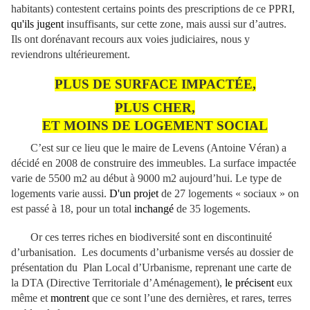
habitants) contestent certains points des prescriptions de ce PPRI,
qu'ils jugent
insuffisants, sur cette zone, mais aussi sur d’autres.
Ils ont dorénavant recours aux voies judiciaires, nous y
reviendrons ultérieurement.
PLUS DE SURFACE IMPACTÉE,
PLUS CHER,
ET MOINS DE LOGEMENT SOCIAL
C’est sur ce lieu que le maire de Levens (Antoine Véran) a
décidé en 2008 de construire des immeubles. La surface impactée
varie de 5500 m2 au début à 9000 m2 aujourd’hui. Le type de
logements varie aussi.
D'un projet
de 27 logements « sociaux » on
est passé à 18, pour un total
inchangé
de 35 logements.
Or ces terres riches en biodiversité sont en discontinuité
d’urbanisation. Les documents d’urbanisme versés au dossier de
présentation du Plan Local d’Urbanisme, reprenant une carte de
la DTA (Directive Territoriale d’Aménagement),
le précisent
eux
même et
montrent
que ce sont l’une des dernières, et rares, terres