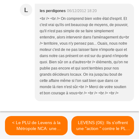
L
les perdigones
06/12/2012 18:20
<br /> <br /> On comprend bien votre état d'esprit. Et
c'est vrai qu'ils ont beaucoup de moyens, de pouvoir,
qu'il n'est pas simple de se faire simplement
entendre, alors intervenir dans l'aménagement du<br
/> territoire, vous n'y pensez pas... Ouais, nous notre
moteur c'est de ne pas laisser faire n'importe quoi et
dans notre cas présent on est sur du grand n'importe
quoi. Bien sûr on a d'autres<br /> éléments, qu'on ne
publie pas encore et qui sont terribles pour nos
grands décideurs locaux. On ira jusqu'au bout de
cette affaire même si l'on sait bien que dans ce
monde là rien n'est sûr.<br /> Merci de votre soutien
et bon courage à vous<br /> <br /> <br /> <br />
< Le PLU de Levens à la
LEVENS (06): Ils s'offrent
Métropole NCA: une
une "action " contre le PLU
pantalonnade*
>