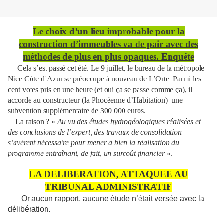
Le choix d’un lieu improbable pour la
construction d’immeubles va de pair avec des
méthodes de plus en plus opaques. Enquête
Cela s’est passé cet été. Le 9 juillet, le bureau de la métropole
Nice Côte d’Azur se préoccupe à nouveau de L’Orte. Parmi les
cent votes pris en une heure (et oui ça se passe comme ça), il
accorde au constructeur (la Phocéenne d’Habitation) une
subvention supplémentaire de 300 000 euros.
La raison ? «
Au vu des études hydrogéologiques réalisées et
des conclusions de l’expert, des travaux de consolidation
s’avèrent nécessaire pour mener à bien la réalisation du
programme entraînant, de fait, un surcoût financier
».
LA DELIBERATION, ATTAQUEE AU
TRIBUNAL ADMINISTRATIF
Or aucun rapport, aucune étude n’était versée avec la
délibération.