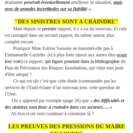
drainante
pourrait éventuellement
améliorer la situation,
mais
avec de grandes incertitudes sur sa fiabilité
».
"DES SINISTRES SONT A CRAINDRE"
Mais depuis ce
premier
rapport, il y a eu du nouveau. Et cela
est consigné dans un second rapport, du même auteur, plus
complet encore.
Pourquoi Mme Estrosi Sassone ne transmet-elle pas à
Emmanuelle Gaziello (et à plus forte raison aux autres élus
avant
leur vote)
ce rapport,
qui figure pourtant dans la bibliographie
du
Plan de Prévention des Risques Inondations, qui vient tout juste
d'être adopté ?
Ce qui est sûr c’est que cette étude (commandée par les
services de l’Etat) éclaire d’un nouveau jour, cette question de
l’Orte.
On y apprend par exemple (page 26) que
«
des difficultés et
des sinistres sont donc à craindre dans ces secteurs…. »
Ah bon et on veut continuer à construire là ?
LES PREUVES DES PRESSIONS DU MAIRE