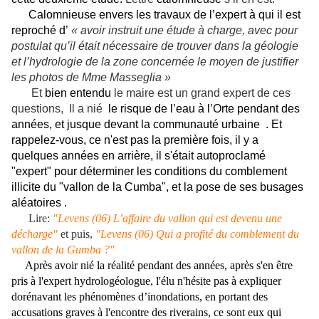
Calomnieuse envers les travaux de l’expert à qui il est
reproché d’
« avoir instruit une étude à charge, avec pour
postulat qu’il était nécessaire de trouver dans la géologie
et l’hydrologie de la zone concernée le moyen de justifier
les photos de Mme Masseglia »
Et
bien entendu
le maire est un grand expert de ces
questions, Il a nié
le risque de l’eau à l’Orte pendant des
années, et jusque devant la communauté urbaine
.
Et
rappelez-vous, ce n'est pas la première fois, il y a
quelques années en arrière, il s'était autoproclamé
"expert" pour déterminer les conditions du comblement
illicite du "vallon de la Cumba", et la pose de ses busages
aléatoires .
Lire:
"Levens (06) L’affaire du vallon qui est devenu une
décharge"
et puis,
"Levens (06) Qui a profité du comblement du
vallon de la Gumba ?"
Après avoir nié la réalité pendant des années, après s'en être
pris à l'expert hydrologéologue, l'élu n'hésite pas à expliquer
dorénavant les phénomènes d’inondations, en portant
des
accusations graves à l'encontre des riverains, ce sont eux qui