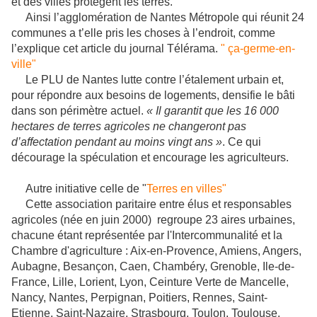
et des villes protégent les terres.
Ainsi l’agglomération de Nantes Métropole qui réunit 24
communes a t’elle pris les choses à l’endroit, comme
l’explique cet article du journal Télérama.
" ça-germe-en-
ville"
Le PLU de Nantes lutte contre l’étalement urbain et,
pour répondre aux besoins de logements, densifie le bâti
dans son périmètre actuel.
« Il garantit que les 16 000
hectares de terres agricoles ne changeront pas
d’affectation pendant au moins vingt ans »
. Ce qui
décourage la spéculation et encourage les agriculteurs.
Autre initiative celle de "
Terres en villes"
Cette association paritaire entre élus et responsables
agricoles (née en juin 2000) regroupe 23 aires urbaines,
chacune étant représentée par l'Intercommunalité et la
Chambre d'agriculture : Aix-en-Provence, Amiens, Angers,
Aubagne, Besançon, Caen, Chambéry, Grenoble, Ile-de-
France, Lille, Lorient, Lyon, Ceinture Verte de Mancelle,
Nancy, Nantes, Perpignan, Poitiers, Rennes, Saint-
Etienne, Saint-Nazaire, Strasbourg, Toulon, Toulouse.