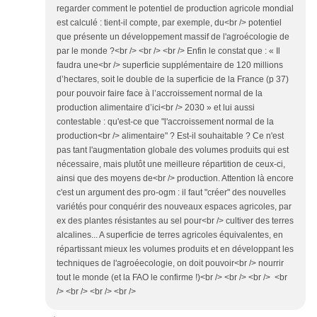
regarder comment le potentiel de production agricole mondial
est calculé : tient-il compte, par exemple, du<br /> potentiel
que présente un développement massif de l'agroécologie de
par le monde ?<br /> <br /> <br /> Enfin le constat que : « Il
faudra une<br /> superficie supplémentaire de 120 millions
d’hectares, soit le double de la superficie de la France (p 37)
pour pouvoir faire face à l’accroissement normal de la
production alimentaire d’ici<br /> 2030 » et lui aussi
contestable : qu'est-ce que "l'accroissement normal de la
production<br /> alimentaire" ? Est-il souhaitable ? Ce n'est
pas tant l'augmentation globale des volumes produits qui est
nécessaire, mais plutôt une meilleure répartition de ceux-ci,
ainsi que des moyens de<br /> production. Attention là encore
c'est un argument des pro-ogm : il faut "créer" des nouvelles
variétés pour conquérir des nouveaux espaces agricoles, par
ex des plantes résistantes au sel pour<br /> cultiver des terres
alcalines... A superficie de terres agricoles équivalentes, en
répartissant mieux les volumes produits et en développant les
techniques de l'agroéecologie, on doit pouvoir<br /> nourrir
tout le monde (et la FAO le confirme !)<br /> <br /> <br /> <br
/> <br /> <br /> <br />