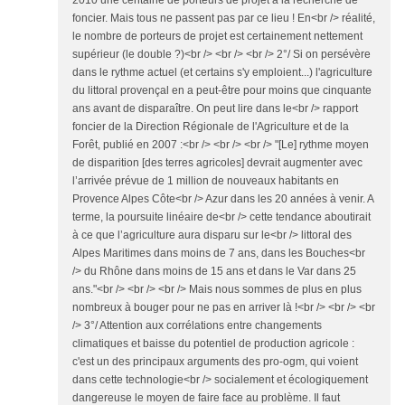
2010 une centaine de porteurs de projet à la recherche de
foncier. Mais tous ne passent pas par ce lieu ! En<br /> réalité,
le nombre de porteurs de projet est certainement nettement
supérieur (le double ?)<br /> <br /> <br /> 2°/ Si on persévère
dans le rythme actuel (et certains s'y emploient...) l'agriculture
du littoral provençal en a peut-être pour moins que cinquante
ans avant de disparaître. On peut lire dans le<br /> rapport
foncier de la Direction Régionale de l'Agriculture et de la
Forêt, publié en 2007 :<br /> <br /> <br /> "[Le] rythme moyen
de disparition [des terres agricoles] devrait augmenter avec
l’arrivée prévue de 1 million de nouveaux habitants en
Provence Alpes Côte<br /> Azur dans les 20 années à venir. A
terme, la poursuite linéaire de<br /> cette tendance aboutirait
à ce que l’agriculture aura disparu sur le<br /> littoral des
Alpes Maritimes dans moins de 7 ans, dans les Bouches<br
/> du Rhône dans moins de 15 ans et dans le Var dans 25
ans."<br /> <br /> <br /> Mais nous sommes de plus en plus
nombreux à bouger pour ne pas en arriver là !<br /> <br /> <br
/> 3°/ Attention aux corrélations entre changements
climatiques et baisse du potentiel de production agricole :
c'est un des principaux arguments des pro-ogm, qui voient
dans cette technologie<br /> socialement et écologiquement
dangereuse le moyen de faire face au problème. Il faut