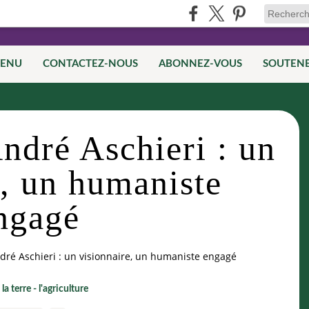
TENU
CONTACTEZ-NOUS
ABONNEZ-VOUS
SOUTEN
André Aschieri : un
e, un humaniste
ngagé
ndré Aschieri : un visionnaire, un humaniste engagé
,
la terre - l'agriculture