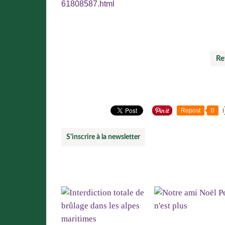
61808587.html
« Article précédent
Re
Partager cet article
Repost
0
S'inscrire à la newsletter
Vous aimerez aussi :
Notre ami Noël Pe