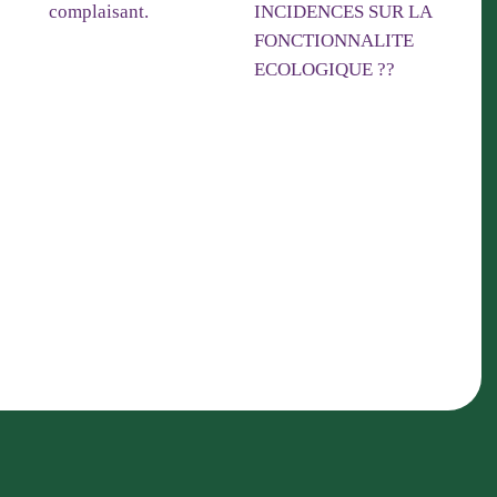
ïque
Centrale Photovoltaïque
s -
de Monaco à Levens :
Enquête complémentaire,
Centrale photovoltaïque
ontre
un rapport très
de Monaco à Levens:
public
complaisant.
enquête publique
complémentaire (suite3) -
UN PROJET SANS
INCIDENCES SUR LA
FONCTIONNALITE
ECOLOGIQUE ??