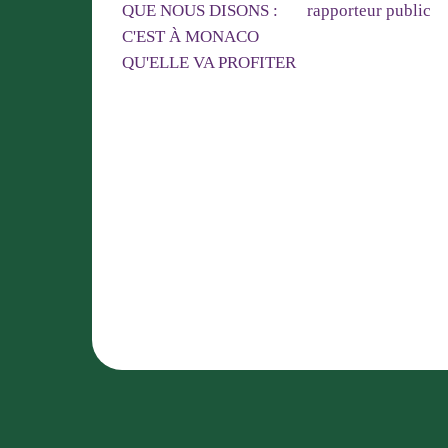
Centrale Photovolta
de Monaco à Leven
CENTRALE
Permis de
PHOTOVOLTAÏQUE DE
construire accepté c
MONACO À LEVENS.
l’avis du rapporteur 
LE DIRECTEUR
GÉNÉRAL DE LA SMEG,
CONFIRME CE QUE
NOUS DISONS : C'EST À
MONACO QU'ELLE VA
PROFITER