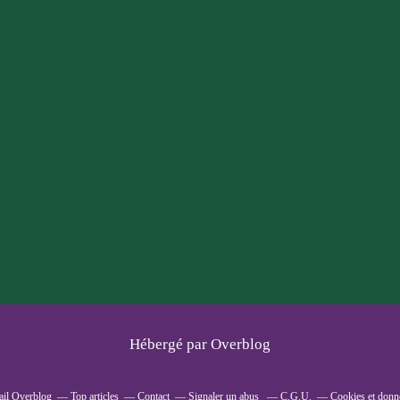
Hébergé par
Overblog
tail Overblog
Top articles
Contact
Signaler un abus
C.G.U.
Cookies et donn