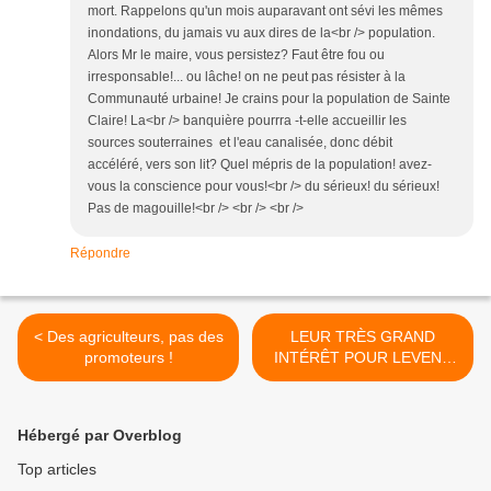
mort. Rappelons qu'un mois auparavant ont sévi les mêmes
inondations, du jamais vu aux dires de la<br /> population.
Alors Mr le maire, vous persistez? Faut être fou ou
irresponsable!... ou lâche! on ne peut pas résister à la
Communauté urbaine! Je crains pour la population de Sainte
Claire! La<br /> banquière pourrra -t-elle accueillir les
sources souterraines et l'eau canalisée, donc débit
accéléré, vers son lit? Quel mépris de la population! avez-
vous la conscience pour vous!<br /> du sérieux! du sérieux!
Pas de magouille!<br /> <br /> <br />
Répondre
< Des agriculteurs, pas des
LEUR TRÈS GRAND
promoteurs !
INTÉRÊT POUR LEVENS
(06) >
Hébergé par Overblog
Top articles